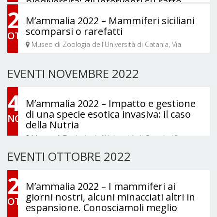
biodiversità: gli interventi su ratto
28
grigio (Rattus norvegicus) e coniglio
M’ammalia 2022 – Mammiferi siciliani
selvatico (Oryctolagus cuniculus) nella
scomparsi o rarefatti
RNO Isola delle Femmine (PA)
OTT
Museo di Zoologia dell'Università di Catania, Via
Museo di Zoologia dell'Università di Catania, Via
Androne, Catania, CT, Italia
Androne, Catania, CT, Italia
EVENTI NOVEMBRE 2022
4
M’ammalia 2022 – Impatto e gestione
di una specie esotica invasiva: il caso
NOV
della Nutria
Museo di Zoologia dell'Università di Catania, Via
Androne, Catania, CT, Italia
EVENTI OTTOBRE 2022
24
M’ammalia 2022 – I mammiferi ai
giorni nostri, alcuni minacciati altri in
OTT
espansione. Conosciamoli meglio