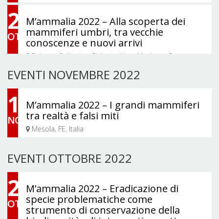
della Vittoria, Asiago, VI, Italia
28
M’ammalia 2022 – Alla scoperta dei
mammiferi umbri, tra vecchie
OTT
conoscenze e nuovi arrivi
Palazzo Collicola - Galleria d'Arte Moderna G.
Carandente e Appartamento Nobile, Piazza Collicola,
EVENTI NOVEMBRE 2022
Spoleto, PG, Italia
28/10/2022 - 06/10/2022
12
M’ammalia 2022 – I grandi mammiferi
tra realtà e falsi miti
NOV
Mesola, FE, Italia
EVENTI OTTOBRE 2022
24
M’ammalia 2022 – Eradicazione di
specie problematiche come
OTT
strumento di conservazione della