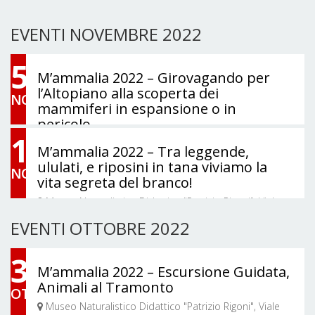
EVENTI NOVEMBRE 2022
5
M’ammalia 2022 – Girovagando per
l’Altopiano alla scoperta dei
NOV
mammiferi in espansione o in
pericolo
1
Museo Naturalistico Didattico "Patrizio Rigoni", Viale
M’ammalia 2022 – Tra leggende,
della Vittoria, Asiago, VI, Italia
05/11/2022 -
ululati, e riposini in tana viviamo la
NOV
vita segreta del branco!
06/11/2022
Museo Naturalistico Didattico "Patrizio Rigoni", Viale
della Vittoria, Asiago, VI, Italia
EVENTI OTTOBRE 2022
30
M’ammalia 2022 – Escursione Guidata,
Animali al Tramonto
OTT
Museo Naturalistico Didattico "Patrizio Rigoni", Viale