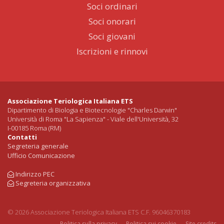
Soci ordinari
Soci onorari
Soci giovani
Iscrizioni e rinnovi
Associazione Teriologica Italiana ETS
Dipartimento di Biologia e Biotecnologie "Charles Darwin"
Università di Roma "La Sapienza" - Viale dell'Università, 32
I-00185 Roma (RM)
Contatti
Segreteria generale
Ufficio Comunicazione
Indirizzo PEC
Segreteria organizzativa
© 2026 Associazione Teriologica Italiana ETS C.F. 96046370183
Politica sulla privacy
Politica sui cookie
Site credits