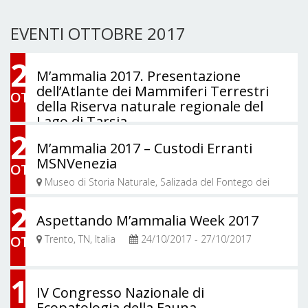
EVENTI OTTOBRE 2017
26
M’ammalia 2017. Presentazione
dell’Atlante dei Mammiferi Terrestri
OTT
della Riserva naturale regionale del
Lago di Tarsia
26
Tarsia, CS, Italia
26/10/2017 - 05/11/2017
M’ammalia 2017 – Custodi Erranti
MSNVenezia
OTT
Museo di Storia Naturale, Salizada del Fontego dei
Turchi, Venezia, VE, Italia
24
Aspettando M’ammalia Week 2017
OTT
Trento, TN, Italia
24/10/2017 - 27/10/2017
11
IV Congresso Nazionale di
Ecopatologia della Fauna